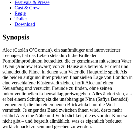
Festivals & Presse
Cast & Crew
Regie
Trailer
Download
Synopsis
Alec (Caolán O’Gorman), ein sanftmütiger und introvertierter
Teenager, hat das Leben stets durch die Brille der
Pornofilmproduktion betrachtet, die er gemeinsam mit seinem Vater
Dylan (Andrew Howard) von zu Hause aus betreibt. Er dreht und
schneidet die Filme, in denen sein Vater die Hauptrolle spielt. Als
die beiden aufgrund ihrer prekären finanziellen Lage von London in
eine verschlafene Küstenstadt ziehen, hofft Alec auf einen
Neuanfang und versucht, Freunde zu finden, ohne seinen
unkonventionellen Lebensalltag preiszugeben. Alles ändert sich, als
er bei einem Schulprojekt die unabhängige Nina (Safiya Benaddi)
kennenlernt, die ihm einen neuen Blickwinkel auf die Welt
vermittelt. Je enger das Band zwischen ihnen wird, desto mehr
erfährt Alec eine Nähe und Verletzlichkeit, die es vor der Kamera
nicht gibt – und begreift allmählich, was es eigentlich bedeutet,
wirklich nackt zu sein und gesehen zu werden.