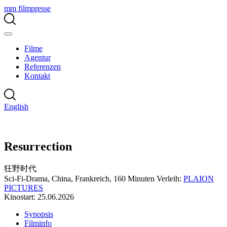
mm filmpresse
Filme
Agentur
Referenzen
Kontakt
English
Resurrection
狂野时代
Sci-Fi-Drama, China, Frankreich, 160 Minuten
Verleih:
PLAION
PICTURES
Kinostart: 25.06.2026
Synopsis
Filminfo