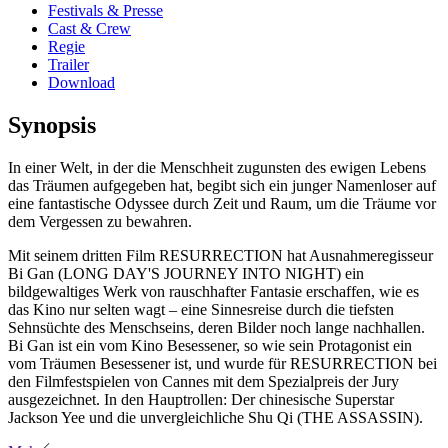
Festivals & Presse
Cast & Crew
Regie
Trailer
Download
Synopsis
In einer Welt, in der die Menschheit zugunsten des ewigen Lebens
das Träumen aufgegeben hat, begibt sich ein junger Namenloser auf
eine fantastische Odyssee durch Zeit und Raum, um die Träume vor
dem Vergessen zu bewahren.
Mit seinem dritten Film RESURRECTION hat Ausnahmeregisseur
Bi Gan (LONG DAY'S JOURNEY INTO NIGHT) ein
bildgewaltiges Werk von rauschhafter Fantasie erschaffen, wie es
das Kino nur selten wagt – eine Sinnesreise durch die tiefsten
Sehnsüchte des Menschseins, deren Bilder noch lange nachhallen.
Bi Gan ist ein vom Kino Besessener, so wie sein Protagonist ein
vom Träumen Besessener ist, und wurde für RESURRECTION bei
den Filmfestspielen von Cannes mit dem Spezialpreis der Jury
ausgezeichnet. In den Hauptrollen: Der chinesische Superstar
Jackson Yee und die unvergleichliche Shu Qi (THE ASSASSIN).