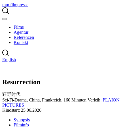
mm filmpresse
Filme
Agentur
Referenzen
Kontakt
English
Resurrection
狂野时代
Sci-Fi-Drama, China, Frankreich, 160 Minuten
Verleih:
PLAION
PICTURES
Kinostart: 25.06.2026
Synopsis
Filminfo