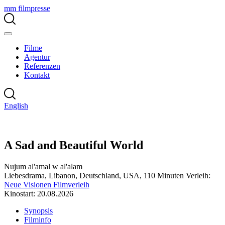
mm filmpresse
Filme
Agentur
Referenzen
Kontakt
English
A Sad and Beautiful World
Nujum al'amal w al'alam
Liebesdrama, Libanon, Deutschland, USA, 110 Minuten
Verleih:
Neue Visionen Filmverleih
Kinostart: 20.08.2026
Synopsis
Filminfo