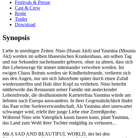
Festivals & Presse
Cast & Crew
Regie
Trailer
Download
Synopsis
Liebe in unruhigen Zeiten: Nino (Hasan Akil) und Yasmina (Mounia
Akl) werden im selben libanesischen Krankenhaus, am selben Tag
und nur Sekunden nacheinander geboren, ohne zu ahnen, dass sich
ihre Lebenswege für immer miteinander verweben werden. Im
ewigen Chaos Beiruts werden sie Kindheitsfreunde, verlieren sich
aus den Augen, nur um sich Jahrzehnte später durch einen Zufall
wiederzutreffen und Hals über Kopf zu verlieben. Nino betreibt
mittlerweile das Restaurant seiner Familie mit ansteckender
Lebensfreude, die desillusionierte Karrierefrau Yasmina würde am
liebsten nach Europa auswandern. In ihrer Gegensätzlichkeit findet
das Paar echte Seelenverwandtschaft. Als Yasmina aber unerwartet
schwanger wird, erlebt ihre junge Liebe eine Zerreißprobe.
Während Nino sein Vaterglück kaum fassen kann, plant Yasmina,
das Land zum Wohl ihrer Tochter endgültig zu verlassen...
Mit A SAD AND BEAUTIFUL WORLD, der bei den