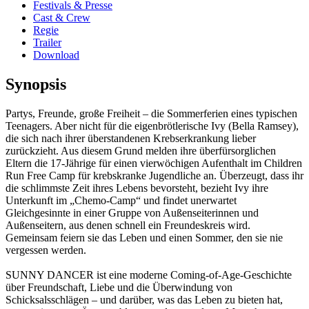
Festivals & Presse
Cast & Crew
Regie
Trailer
Download
Synopsis
Partys, Freunde, große Freiheit – die Sommerferien eines typischen
Teenagers. Aber nicht für die eigenbrötlerische Ivy (Bella Ramsey),
die sich nach ihrer überstandenen Krebserkrankung lieber
zurückzieht. Aus diesem Grund melden ihre überfürsorglichen
Eltern die 17-Jährige für einen vierwöchigen Aufenthalt im Children
Run Free Camp für krebskranke Jugendliche an. Überzeugt, dass ihr
die schlimmste Zeit ihres Lebens bevorsteht, bezieht Ivy ihre
Unterkunft im „Chemo-Camp“ und findet unerwartet
Gleichgesinnte in einer Gruppe von Außenseiterinnen und
Außenseitern, aus denen schnell ein Freundeskreis wird.
Gemeinsam feiern sie das Leben und einen Sommer, den sie nie
vergessen werden.
SUNNY DANCER ist eine moderne Coming-of-Age-Geschichte
über Freundschaft, Liebe und die Überwindung von
Schicksalsschlägen – und darüber, was das Leben zu bieten hat,