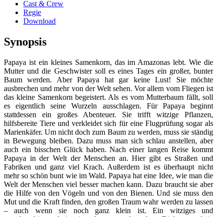
Cast & Crew
Regie
Download
Synopsis
Papaya ist ein kleines Samenkorn, das im Amazonas lebt. Wie die
Mutter und die Geschwister soll es eines Tages ein großer, bunter
Baum werden. Aber Papaya hat gar keine Lust! Sie möchte
ausbrechen und mehr von der Welt sehen. Vor allem vom Fliegen ist
das kleine Samenkorn begeistert. Als es vom Mutterbaum fällt, soll
es eigentlich seine Wurzeln ausschlagen. Für Papaya beginnt
stattdessen ein großes Abenteuer. Sie trifft witzige Pflanzen,
hilfsbereite Tiere und verkleidet sich für eine Flugprüfung sogar als
Marienkäfer. Um nicht doch zum Baum zu werden, muss sie ständig
in Bewegung bleiben. Dazu muss man sich schlau anstellen, aber
auch ein bisschen Glück haben. Nach einer langen Reise kommt
Papaya in der Welt der Menschen an. Hier gibt es Straßen und
Fabriken und ganz viel Krach. Außerdem ist es überhaupt nicht
mehr so schön bunt wie im Wald. Papaya hat eine Idee, wie man die
Welt der Menschen viel besser machen kann. Dazu braucht sie aber
die Hilfe von den Vögeln und von den Bienen. Und sie muss den
Mut und die Kraft finden, den großen Traum wahr werden zu lassen
– auch wenn sie noch ganz klein ist. Ein witziges und