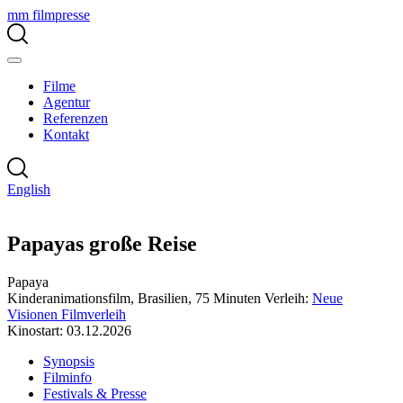
mm filmpresse
Filme
Agentur
Referenzen
Kontakt
English
Papayas große Reise
Papaya
Kinderanimationsfilm, Brasilien, 75 Minuten
Verleih:
Neue
Visionen Filmverleih
Kinostart: 03.12.2026
Synopsis
Filminfo
Festivals & Presse