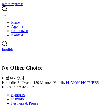
mm filmpresse
Filme
Agentur
Referenzen
Kontakt
English
No Other Choice
어쩔수가없다
Komödie, Südkorea, 139 Minuten
Verleih:
PLAION PICTURES
Kinostart: 05.02.2026
Synopsis
Filminfo
Festivals & Presse