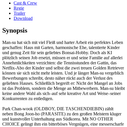
Cast & Crew
Regie
Trailer
Download
Synopsis
Man-su hat sich mit viel Fleiß und harter Arbeit ein perfektes Leben
geschaffen: Haus mit Garten, harmonische Ehe, talentierte Kinder
und genug Zeit für sein geliebtes Bonsai-Hobby. Doch als KI
plötzlich seinen Job ersetzt, müssen er und seine Familie auf allerlei
Annehmlichkeiten verzichten: die Tennisstunden der Gattin, das
Netflix-Abo der Kinder und selbst die zwei treuen Golden Retriever
können sie sich nicht mehr leisten. Und je länger Man-su vergeblich
Bewerbungen schreibt, desto näher rückt auch der Verlust des
geliebten Hauses. Schließlich begreift er: Nicht der Mangel an Jobs
ist das Problem, sondern die Menge an Mitbewerbern. Man-su bleibt
keine andere Wahl als sich–auf sehr kreative Art und Weise–seiner
Konkurrenten zu entledigen.
Park Chan-wook (OLDBOY, DIE TASCHENDIEBIN) zählt
neben Bong Joon-ho (PARASITE) zu den großen Meistern kluger
und kunstvoller Unterhaltung aus Südkorea. Mit NO OTHER
CHOICE gelingt ihm ein bitterböses Vergnügen, eine messerscharfe