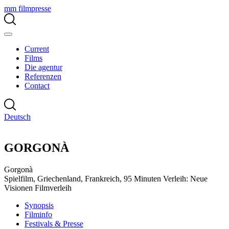
mm filmpresse
Current
Films
Die agentur
Referenzen
Contact
Deutsch
GORGONÀ
Gorgonà
Spielfilm, Griechenland, Frankreich, 95 Minuten
Verleih: Neue
Visionen Filmverleih
Synopsis
Filminfo
Festivals & Presse